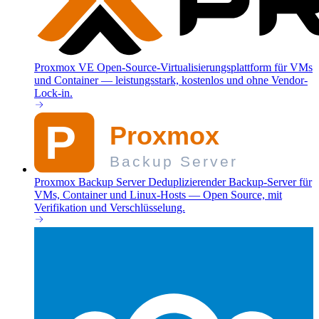
Proxmox VE
Open-Source-Virtualisierungsplattform für VMs
und Container — leistungsstark, kostenlos und ohne Vendor-
Lock-in.
Proxmox Backup Server
Deduplizierender Backup-Server für
VMs, Container und Linux-Hosts — Open Source, mit
Verifikation und Verschlüsselung.