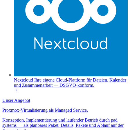
Nextcloud
Ihre eigene Cloud-Plattform für Dateien, Kalender
und Zusammenarbeit — DSGVO-konform.
Unser Angebot
Proxmox-Virtualisierung als Managed Service.
Konzeption, Implementierung und laufender Betrieb durch pad
systems — als planbares Paket. Details, Pakete und Ablauf auf der