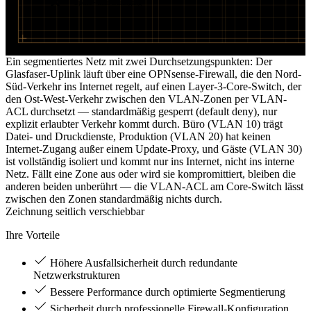
Sperre · kein Durchgang
Ein segmentiertes Netz mit zwei Durchsetzungspunkten: Der
Glasfaser-Uplink läuft über eine OPNsense-Firewall, die den Nord-
Süd-Verkehr ins Internet regelt, auf einen Layer-3-Core-Switch, der
den Ost-West-Verkehr zwischen den VLAN-Zonen per VLAN-
ACL durchsetzt — standardmäßig gesperrt (default deny), nur
explizit erlaubter Verkehr kommt durch. Büro (VLAN 10) trägt
Datei- und Druckdienste, Produktion (VLAN 20) hat keinen
Internet-Zugang außer einem Update-Proxy, und Gäste (VLAN 30)
ist vollständig isoliert und kommt nur ins Internet, nicht ins interne
Netz. Fällt eine Zone aus oder wird sie kompromittiert, bleiben die
anderen beiden unberührt — die VLAN-ACL am Core-Switch lässt
zwischen den Zonen standardmäßig nichts durch.
Zeichnung seitlich verschiebbar
Ihre Vorteile
Höhere Ausfallsicherheit durch redundante
Netzwerkstrukturen
Bessere Performance durch optimierte Segmentierung
Sicherheit durch professionelle Firewall-Konfiguration