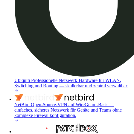
Ubiquiti
Professionelle Netzwerk-Hardware für WLAN,
Switching und Routing — skalierbar und zentral verwaltbar.
NetBird
Open-Source-VPN auf WireGuard-Basis —
einfaches, sicheres Netzwerk für Geräte und Teams ohne
komplexe Firewallkonfiguration.